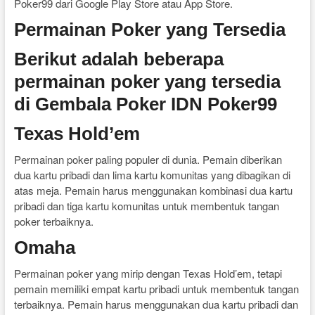
Poker99 dari Google Play Store atau App Store.
Permainan Poker yang Tersedia
Berikut adalah beberapa
permainan poker yang tersedia
di Gembala Poker IDN Poker99
Texas Hold’em
Permainan poker paling populer di dunia. Pemain diberikan
dua kartu pribadi dan lima kartu komunitas yang dibagikan di
atas meja. Pemain harus menggunakan kombinasi dua kartu
pribadi dan tiga kartu komunitas untuk membentuk tangan
poker terbaiknya.
Omaha
Permainan poker yang mirip dengan Texas Hold’em, tetapi
pemain memiliki empat kartu pribadi untuk membentuk tangan
terbaiknya. Pemain harus menggunakan dua kartu pribadi dan