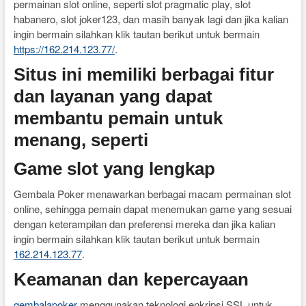
permainan slot online, seperti slot pragmatic play, slot
habanero, slot joker123, dan masih banyak lagi dan jika kalian
ingin bermain silahkan klik tautan berikut untuk bermain
https://162.214.123.77/
.
Situs ini memiliki berbagai fitur
dan layanan yang dapat
membantu pemain untuk
menang, seperti
Game slot yang lengkap
Gembala Poker menawarkan berbagai macam permainan slot
online, sehingga pemain dapat menemukan game yang sesuai
dengan keterampilan dan preferensi mereka dan jika kalian
ingin bermain silahkan klik tautan berikut untuk bermain
162.214.123.77
.
Keamanan dan kepercayaan
gembalapoker
menggunakan teknologi enkripsi SSL untuk