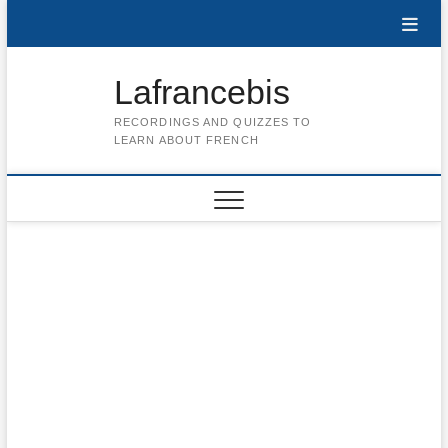
Skip
to
content
Lafrancebis
RECORDINGS AND QUIZZES TO
LEARN ABOUT FRENCH