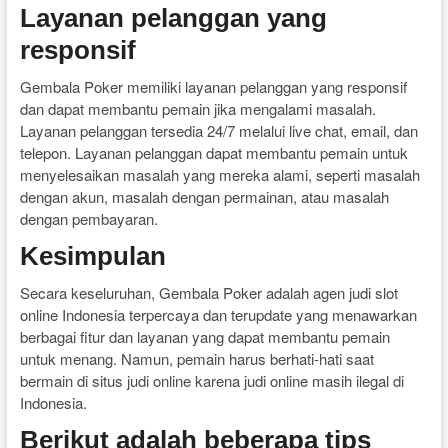
Layanan pelanggan yang
responsif
Gembala Poker memiliki layanan pelanggan yang responsif
dan dapat membantu pemain jika mengalami masalah.
Layanan pelanggan tersedia 24/7 melalui live chat, email, dan
telepon. Layanan pelanggan dapat membantu pemain untuk
menyelesaikan masalah yang mereka alami, seperti masalah
dengan akun, masalah dengan permainan, atau masalah
dengan pembayaran.
Kesimpulan
Secara keseluruhan, Gembala Poker adalah agen judi slot
online Indonesia terpercaya dan terupdate yang menawarkan
berbagai fitur dan layanan yang dapat membantu pemain
untuk menang. Namun, pemain harus berhati-hati saat
bermain di situs judi online karena judi online masih ilegal di
Indonesia.
Berikut adalah beberapa tips