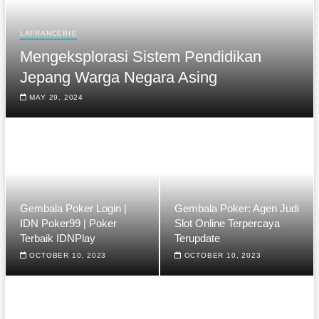
LAFRANCEBIS
Mengeksplorasi Sistem Pendidikan
Jepang Warga Negara Asing
MAY 29, 2024
Gembala Poker Login |
Gembala Poker: Agen Judi
IDN Poker99 | Poker
Slot Online Terpercaya
Terbaik IDNPlay
Terupdate
OCTOBER 10, 2023
OCTOBER 10, 2023