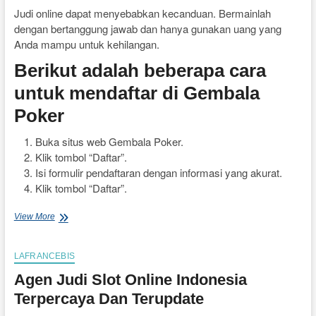
Judi online dapat menyebabkan kecanduan. Bermainlah
dengan bertanggung jawab dan hanya gunakan uang yang
Anda mampu untuk kehilangan.
Berikut adalah beberapa cara
untuk mendaftar di Gembala
Poker
Buka situs web Gembala Poker.
Klik tombol “Daftar”.
Isi formulir pendaftaran dengan informasi yang akurat.
Klik tombol “Daftar”.
Gembala
View More
Poker:
Agen
Judi
LAFRANCEBIS
Slot
Agen Judi Slot Online Indonesia
Online
Terpercaya
Terpercaya Dan Terupdate
Terupdate