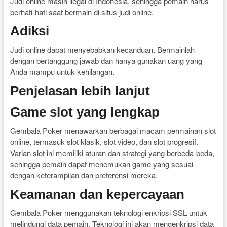
Judi online masih ilegal di Indonesia, sehingga pemain harus
berhati-hati saat bermain di situs judi online.
Adiksi
Judi online dapat menyebabkan kecanduan. Bermainlah
dengan bertanggung jawab dan hanya gunakan uang yang
Anda mampu untuk kehilangan.
Penjelasan lebih lanjut
Game slot yang lengkap
Gembala Poker menawarkan berbagai macam permainan slot
online, termasuk slot klasik, slot video, dan slot progresif.
Varian slot ini memiliki aturan dan strategi yang berbeda-beda,
sehingga pemain dapat menemukan game yang sesuai
dengan keterampilan dan preferensi mereka.
Keamanan dan kepercayaan
Gembala Poker menggunakan teknologi enkripsi SSL untuk
melindungi data pemain. Teknologi ini akan mengenkripsi data