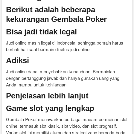
Berikut adalah beberapa
kekurangan Gembala Poker
Bisa jadi tidak legal
Judi online masih ilegal di Indonesia, sehingga pemain harus
berhati-hati saat bermain di situs judi online.
Adiksi
Judi online dapat menyebabkan kecanduan. Bermainlah
dengan bertanggung jawab dan hanya gunakan uang yang
Anda mampu untuk kehilangan.
Penjelasan lebih lanjut
Game slot yang lengkap
Gembala Poker menawarkan berbagai macam permainan slot
online, termasuk slot klasik, slot video, dan slot progresif.
Varian slot ini memiliki aturan dan strategi yang berbeda-beda,