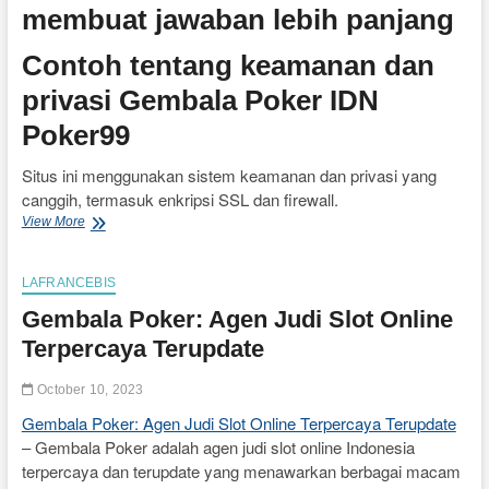
membuat jawaban lebih panjang
Contoh tentang keamanan dan
privasi Gembala Poker IDN
Poker99
Situs ini menggunakan sistem keamanan dan privasi yang
canggih, termasuk enkripsi SSL dan firewall.
Gembala
View More
Poker
Login
|
LAFRANCEBIS
IDN
Gembala Poker: Agen Judi Slot Online
Poker99
|
Terpercaya Terupdate
Poker
Terbaik
October 10, 2023
IDNPlay
Gembala Poker: Agen Judi Slot Online Terpercaya Terupdate
– Gembala Poker adalah agen judi slot online Indonesia
terpercaya dan terupdate yang menawarkan berbagai macam