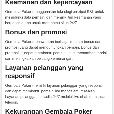
Keamanan dan kepercayaan
Gembala Poker menggunakan teknologi enkripsi SSL untuk
melindungi data pemain, dan memiliki tim keamanan yang
berpengalaman untuk memantau situs 24/7.
Bonus dan promosi
Gembala Poker menawarkan berbagai macam bonus dan
promosi yang dapat menguntungkan pemain. Bonus dan
promosi ini dapat membantu pemain untuk menambah modal
dan meningkatkan peluang kemenangan.
Layanan pelanggan yang
responsif
Gembala Poker memiliki layanan pelanggan yang responsif
dan dapat membantu pemain jika mengalami masalah.
Layanan pelanggan tersedia 24/7 melalui live chat, email, dan
telepon.
Kekurangan Gembala Poker