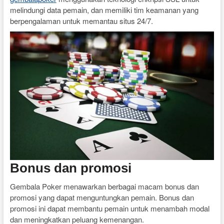
melindungi data pemain, dan memiliki tim keamanan yang
berpengalaman untuk memantau situs 24/7.
Bonus dan promosi
Gembala Poker menawarkan berbagai macam bonus dan
promosi yang dapat menguntungkan pemain. Bonus dan
promosi ini dapat membantu pemain untuk menambah modal
dan meningkatkan peluang kemenangan.