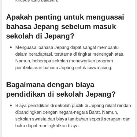
Apakah penting untuk menguasai
bahasa Jepang sebelum masuk
sekolah di Jepang?
Menguasai bahasa Jepang dapat sangat membantu
dalam beradaptasi, terutama di tingkat menengah atas.
Namun, beberapa sekolah menawarkan program
pembelajaran bahasa Jepang untuk siswa asing.
Bagaimana dengan biaya
pendidikan di sekolah Jepang?
Biaya pendidikan di sekolah publik di Jepang relatif rendah
dibandingkan dengan negara-negara Barat. Namun,
sekolah swasta dan biaya tambahan seperti seragam dan
buku dapat meningkatkan biaya.